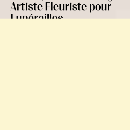
Artiste Fleuriste pour
Funérailles
Le métier de fleuriste est intimement lié aux
moments importants de la vie : mariages,
funérailles, anniversaires. Les fleurs expriment ce
que les mots ne peuvent pas toujours dire. À
travers nos créations florales, il est essentiel pour
nous de faire ressentir la nature et les histoires
des gens, afin de créer des récits singuliers.
En accord avec chaque saison, nos bouquets
funéraires soulignent avec douceur la vie
d’un proche qui s’éteint. Chaque
arrangement floral est une création
personnalisée en hommage à la personne
décédée.