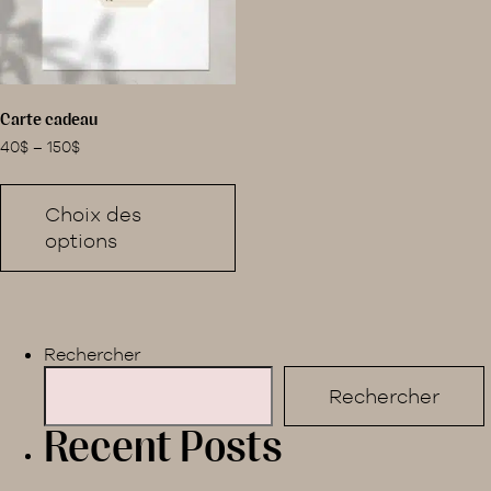
Carte cadeau
40
$
–
150
$
Ce
produit
Choix des
a
options
plusieurs
variations.
Les
options
peuvent
Rechercher
être
choisies
Rechercher
sur
Recent Posts
la
page
du